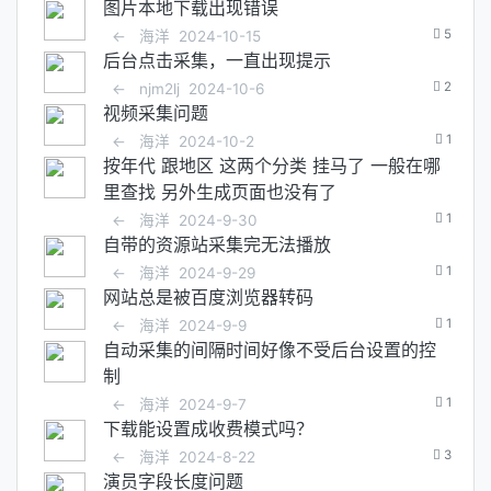
图片本地下载出现错误
5
←
海洋
2024-10-15
后台点击采集，一直出现提示
2
←
njm2lj
2024-10-6
视频采集问题
1
←
海洋
2024-10-2
按年代 跟地区 这两个分类 挂马了 一般在哪
里查找 另外生成页面也没有了
1
←
海洋
2024-9-30
自带的资源站采集完无法播放
1
←
海洋
2024-9-29
网站总是被百度浏览器转码
1
←
海洋
2024-9-9
自动采集的间隔时间好像不受后台设置的控
制
1
←
海洋
2024-9-7
下载能设置成收费模式吗？
3
←
海洋
2024-8-22
演员字段长度问题