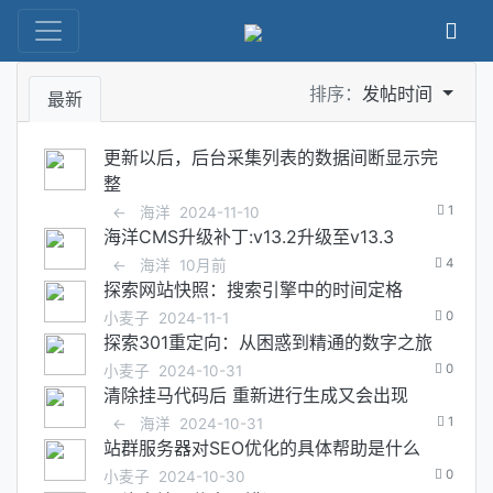
排序：
发帖时间
最新
更新以后，后台采集列表的数据间断显示完
整
1
←
海洋
2024-11-10
海洋CMS升级补丁:v13.2升级至v13.3
4
←
海洋
10月前
探索网站快照：搜索引擎中的时间定格
0
小麦子
2024-11-1
探索301重定向：从困惑到精通的数字之旅
0
小麦子
2024-10-31
清除挂马代码后 重新进行生成又会出现
1
←
海洋
2024-10-31
站群服务器对SEO优化的具体帮助是什么
0
小麦子
2024-10-30