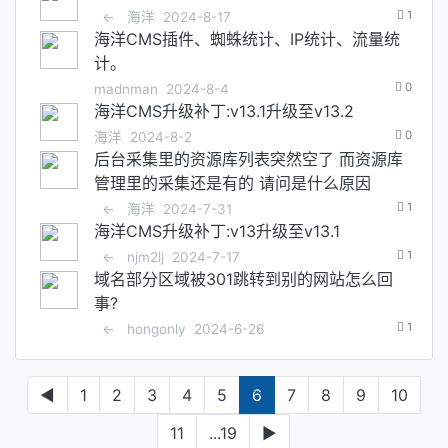
1
←
海洋
2024-8-17
海洋CMS插件、蜘蛛统计、IP统计、流量统
计。
0
madnman
2024-8-4
海洋CMS升级补丁:v13.1升级至v13.2
0
海洋
2024-8-2
后台采集里的资源库列表突然空了 而资源库
管理里的采集还是有的 请问是什么原因
1
←
海洋
2024-7-31
海洋CMS升级补丁:v13升级至v13.1
1
←
njm2lj
2024-7-17
域名部分区域被301跳转到别的网站怎么回
事?
1
←
hongonly
2024-6-26
◀
1
2
3
4
5
6
7
8
9
10
11
...19
▶