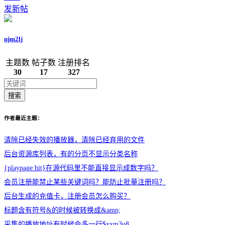
发新帖
njm2lj
主题数
帖子数
注册排名
30
17
327
搜索
作者最近主题：
清除已经失效的播放器，清除已经弃用的文件
后台资源库列表，有的分页不显示分类名称
{playpage:hit}在源代码里不能直接显示成数字吗？
会员注册能禁止某些关键词吗？能防止批量注册吗？
后台生成的充值卡，注册会员怎么购买？
标题含有符号&的时候被转换成&amp;
采集的播放地址有时候会多一行$xxm3u8