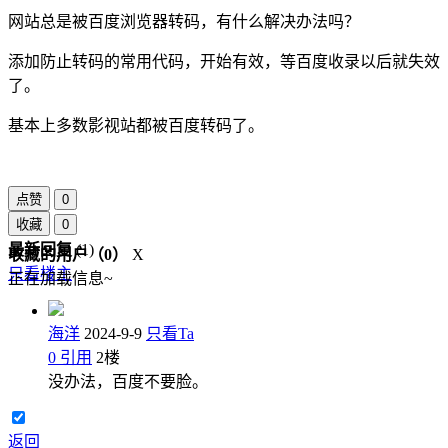
网站总是被百度浏览器转码，有什么解决办法吗？
添加防止转码的常用代码，开始有效，等百度收录以后就失效
了。
基本上多数影视站都被百度转码了。
点赞
0
收藏
0
最新回复
(
1
)
收藏的用户（
0
）
X
只看楼主
正在加载信息~
海洋
2024-9-9
只看Ta
0
引用
2
楼
没办法，百度不要脸。
返回