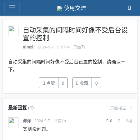
使用交流
自动采集的间隔时间好像不受后台设
置的控制
2024-9-7
5784
只看Ta
njm2lj
自动采集的间隔时间好像不受后台设置的控制，请确认一
下。
点赞
0
收藏
0
最新回复
(
1
)
只看楼主
2024-9-7
只看Ta
0
2
楼
海洋
实测没问题。