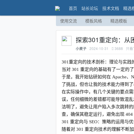
首页
站长论坛
技术文档
精选
使用交流
模板风格
精选模板
探索301重定向：
2024-10-31
3688
只看
小麦子
301重定向的技术剖析：理论与实践
当对 301 重定向的基础有了一定
于是，我开始钻研如何在 Apache、
了挑战，但也让我的技术能力得到了
在实际操作中，有几个关键的要点需
误，任何细微的差错都可能导致混乱
洁明了，避免让用户陷入多次跳转的
查，确保其稳定运行，避免出现 404
301 重定向与 SEO：策略的运用与
随着对 301 重定向技术的理解不断