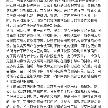
那么，网站快照是如何生成的呢?搜索引擎的爬虫程序会定期访
问互联网上的各种网页，当它们抓取到网页的内容后，会将这些
信息进行分析和处理，并存储为快照。在这个过程中，搜索引擎
会考虑网页的标题、关键词、描述、正文内容等多个因素。同
时，搜索引擎还会运用复杂的算法来判断网页的重要性和相关
性，从而决定快照的生成和更新频率。
然而，网站快照并非一成不变。搜索引擎会根据网页的更新情况
来重新抓取和更新快照。但有时候，由于网络延迟、服务器故障
或者网页结构复杂等原因，快照可能会出现滞后或者不准确的情
况。这就需要用户在参考快照时保持一定的谨慎，同时也促使网
站所有者不断优化自己的网站，以保证快照的及时性和准确性。
对于网站所有者来说，网站快照也具有一定的重要性。一个及时
更新且内容优质的快照可以提高网站在搜索引擎中的排名，吸引
更多的流量。相反，如果快照显示的内容陈旧或者不完整，可能
会给用户留下不好的印象，影响网站的声誉和访问量。因此，网
站所有者应当重视快照的优化，确保网页的关键信息能够被搜索
引擎准确抓取和展示。
为了确保网站快照的质量，网站所有者可以采取一些措施。例
如，优化网站的结构和内容，使其更易于搜索引擎抓取和理解。
合理设置网页的标题、关键词和描述，提高网页与用户搜索意图
的匹配度。定期更新有价值的内容，让搜索引擎知道网站是活跃
的。此外，还可以通过搜索引擎提供的站长工具，提交网站地图