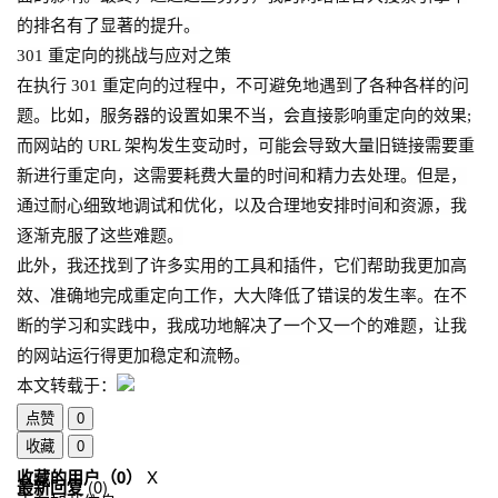
的排名有了显著的提升。
301 重定向的挑战与应对之策
在执行 301 重定向的过程中，不可避免地遇到了各种各样的问
题。比如，服务器的设置如果不当，会直接影响重定向的效果;
而网站的 URL 架构发生变动时，可能会导致大量旧链接需要重
新进行重定向，这需要耗费大量的时间和精力去处理。但是，
通过耐心细致地调试和优化，以及合理地安排时间和资源，我
逐渐克服了这些难题。
此外，我还找到了许多实用的工具和插件，它们帮助我更加高
效、准确地完成重定向工作，大大降低了错误的发生率。在不
断的学习和实践中，我成功地解决了一个又一个的难题，让我
的网站运行得更加稳定和流畅。
本文转载于：
点赞
0
收藏
0
收藏的用户（
0
）
X
最新回复
(
0
)