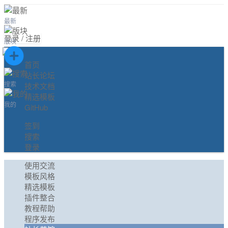
最新
登录 / 注册
版块
首页
站长论坛
搜索
技术文档
精选模板
我的
GitHub
签到
搜索
登录
使用交流
模板风格
精选模板
插件整合
教程帮助
程序发布