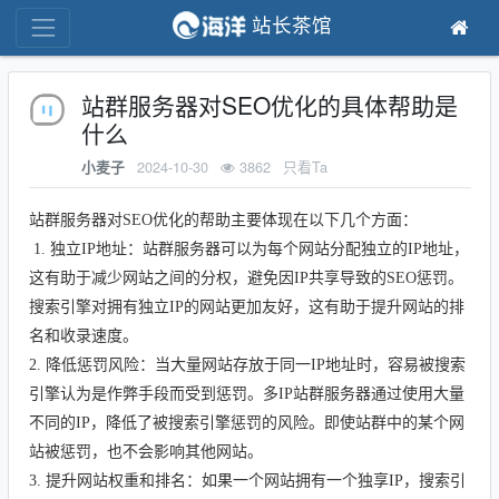
站长茶馆
站群服务器对SEO优化的具体帮助是
什么
2024-10-30
3862
只看Ta
小麦子
站群服务器对
SEO
优化的帮助主要体现在以下几个方面：
1.
独立
IP
地址
：站群服务器可以为每个网站分配独立的
IP
地址，
这有助于减少网站之间的分权，避免因
IP
共享导致的
SEO
惩罚。
搜索引擎对拥有独立
IP
的网站更加友好，这有助于提升网站的排
名和收录速度。
2.
降低惩罚风险
：当大量网站存放于同一
IP
地址时，容易被搜索
引擎认为是作弊手段而受到惩罚。多
IP
站群服务器通过使用大量
不同的
IP
，降低了被搜索引擎惩罚的风险。即使站群中的某个网
站被惩罚，也不会影响其他网站。
3.
提升网站权重和排名
：如果一个网站拥有一个独享
IP
，搜索引