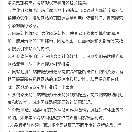
擎会更加看重，网站的权重和排名也会提高。
4.
优化链接策略
：站群服务器上的站点可以通过内部链接和外部
链接的优化，增加网站的页面浏览量和用户停留时间，提高搜索
引擎的爬取效率。
5.
网站结构优化
：优化网站结构，使其易于搜索引擎爬取和理
解，使用清晰的
URL
结构、网站地图、页面标题和头部标签来指
示搜索引擎站点的内容。
6.
社交媒体影响
：分享内容到社交媒体上，可以增加品牌曝光和
网站流量，从而提高搜索引擎排名。
7.
网站速度
：站群服务器通常提供高性能的硬件和网络资源，有
助于提高所有托管网站的加载速度和稳定性，从而提升用户体
验，这也是搜索引擎排名的一个因素。
8.
多线路支持
：站群服务器支持多线路配置，提高网站的访问速
度和稳定性，减少因线路问题导致的访问延迟。
9.
分散风险
：站群中的其他网站可作为备份，减轻对整体业务的
影响，如果单个网站因违规操作或外部因素被惩罚时。
10.
品牌矩阵构建
：通过多个网站展示不同角度的品牌信息，增