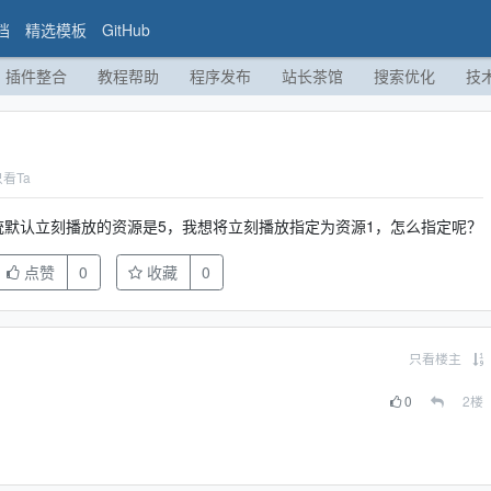
档
精选模板
GitHub
插件整合
教程帮助
程序发布
站长茶馆
搜索优化
技
只看Ta
统默认立刻播放的资源是5，我想将立刻播放指定为资源1，怎么指定呢？
点赞
0
收藏
0
只看楼主
0
2
楼