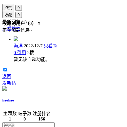
点赞
0
收藏
0
最新回复
(
1
)
收藏的用户（
0
）
X
只看楼主
正在加载信息~
海洋
2022-12-7
只看Ta
0
引用
2
楼
暂无该自动功能。
返回
发新帖
haohao
主题数
帖子数
注册排名
1
0
166