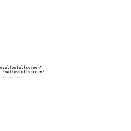
ozallowfullscreen"

 "oallowfullscreen"

..........