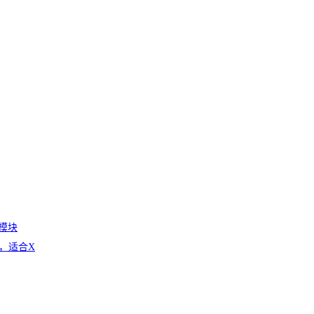
模块
，适合X