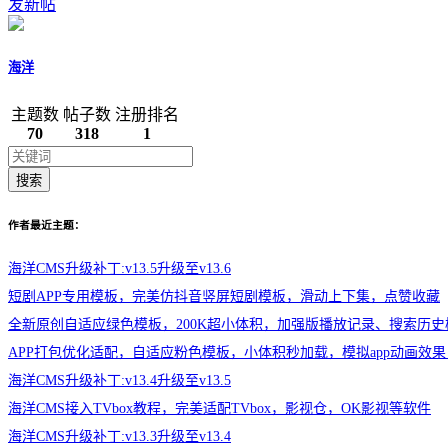
发新帖
海洋
主题数
帖子数
注册排名
70
318
1
搜索
作者最近主题：
海洋CMS升级补丁:v13.5升级至v13.6
短剧APP专用模板，完美仿抖音竖屏短剧模板，滑动上下集，点赞收藏
全新原创自适应绿色模板，200K超小体积，加强版播放记录、搜索历史
APP打包优化适配，自适应粉色模板，小体积秒加载，模拟app动画效果
海洋CMS升级补丁:v13.4升级至v13.5
海洋CMS接入TVbox教程，完美适配TVbox，影视仓，OK影视等软件
海洋CMS升级补丁:v13.3升级至v13.4