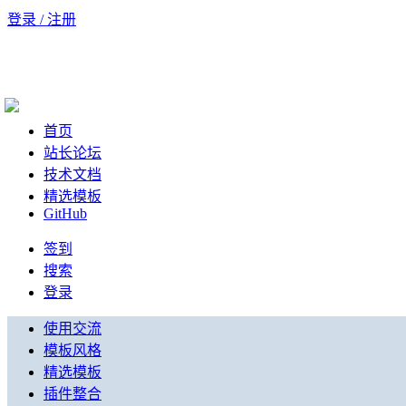
登录 / 注册
首页
站长论坛
技术文档
精选模板
GitHub
签到
搜索
登录
使用交流
模板风格
精选模板
插件整合