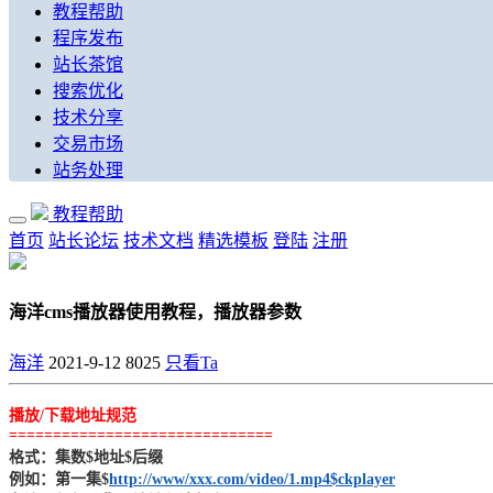
教程帮助
程序发布
站长茶馆
搜索优化
技术分享
交易市场
站务处理
教程帮助
首页
站长论坛
技术文档
精选模板
登陆
注册
海洋cms播放器使用教程，播放器参数
海洋
2021-9-12
8025
只看Ta
播放/下载地址规范
==============================
格式：集数$地址$后缀
例如：第一集$
http://www/xxx.com/video/1.mp4$ckplayer