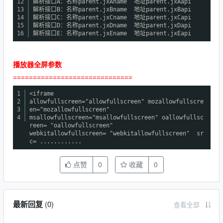
12
解析接口A：名称parent.jxAname 地址parent.jxAapi
13
解析接口B：名称parent.jxBname 地址parent.jxBapi
14
解析接口C：名称parent.jxCname 地址parent.jxCapi
15
解析接口D：名称parent.jxDname 地址parent.jxDapi
16
解析接口E：名称parent.jxEname 地址parent.jxEapi
播放器全屏参数
==============================
1
<iframe
2
allowfullscreen="allowfullscreen" mozallowfullscre
3
en="mozallowfullscreen"
4
msallowfullscreen="msallowfullscreen" oallowfullsc
reen= "oallowfullscreen"
webkitallowfullscreen= "webkitallowfullscreen" sr
c= ............
点赞
0
收藏
0
最新回复
(
0
)
查看全部