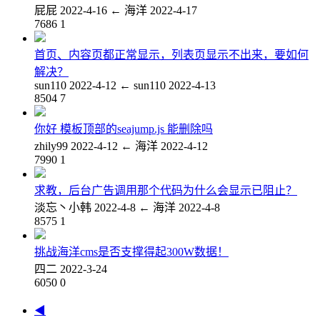
屁屁
2022-4-16
←
海洋
2022-4-17
7686
1
首页、内容页都正常显示，列表页显示不出来，要如何
解决？
sun110
2022-4-12
←
sun110
2022-4-13
8504
7
你好 模板顶部的seajump.js 能删除吗
zhily99
2022-4-12
←
海洋
2022-4-12
7990
1
求教，后台广告调用那个代码为什么会显示已阻止？
淡忘丶小韩
2022-4-8
←
海洋
2022-4-8
8575
1
挑战海洋cms是否支撑得起300W数据！
四二
2022-3-24
6050
0
◀