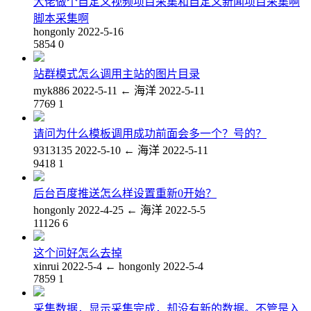
大佬做个自定义视频项目采集和自定义新闻项目采集啊
脚本采集啊
hongonly
2022-5-16
5854
0
站群模式怎么调用主站的图片目录
myk886
2022-5-11
←
海洋
2022-5-11
7769
1
请问为什么模板调用成功前面会多一个？号的？
9313135
2022-5-10
←
海洋
2022-5-11
9418
1
后台百度推送怎么样设置重新0开始？
hongonly
2022-4-25
←
海洋
2022-5-5
11126
6
这个问好怎么去掉
xinrui
2022-5-4
←
hongonly
2022-5-4
7859
1
采集数据，显示采集完成，却没有新的数据。不管是入