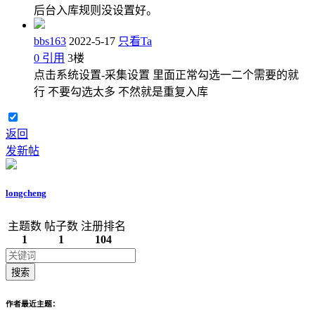
后台入库规则没设置好。
bbs163
2022-5-17
只看Ta
0
引用
3
楼
点击系统设置-采集设置 里面正常勾选一二个需要的就
行 不要勾选太多 不然就是重复入库
返回
发新帖
longcheng
主题数
帖子数
注册排名
1
1
104
搜索
作者最近主题：