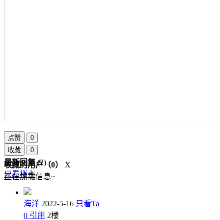
点赞
0
收藏
0
最新回复
(
2
)
收藏的用户（
0
）
X
只看楼主
正在加载信息~
海洋
2022-5-16
只看Ta
0
引用
2
楼