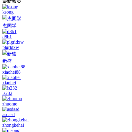
最新会员
ksong
杰同学
d8b1
plgrldxw
新盛
xiaohei88
xiaohei
ls232
zhuomo
asdasd
zhongkehai