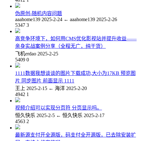
伪原创-随机内容问题
aaahome139
2025-2-24
←
aaahome139
2025-2-26
5347
3
高竞争环境下，如何用CMS优化影视站并提升收益——
亲身实战案例分享（全程无广，纯干货）
飞机erdao
2025-2-25
5409
0
1111数据我想谈谈的图片下载成功,大小为17KB 预览图
片 同步图片 前面显示 1111
王上
2025-2-15
←
海洋
2025-2-20
4942
1
视频介绍可以实现分页符 分页显示吗。
恒久快乐
2025-2-5
←
恒久快乐
2025-2-17
4563
2
最新源支付开全源版，码支付全开源版，已去除安装扩