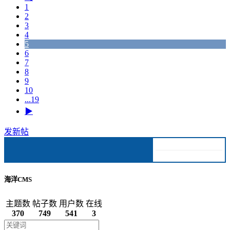
1
2
3
4
5
6
7
8
9
10
...19
▶
发新帖
海洋CMS
主题数
帖子数
用户数
在线
370
749
541
3