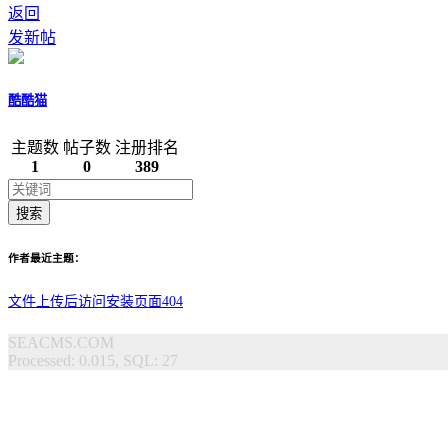
返回
发新帖
酷酷猫
主题数
帖子数
注册排名
1
0
389
搜索
作者最近主题：
文件上传后访问安装页面404
SEACMS.COM
Processed: 0.015, SQL: 27