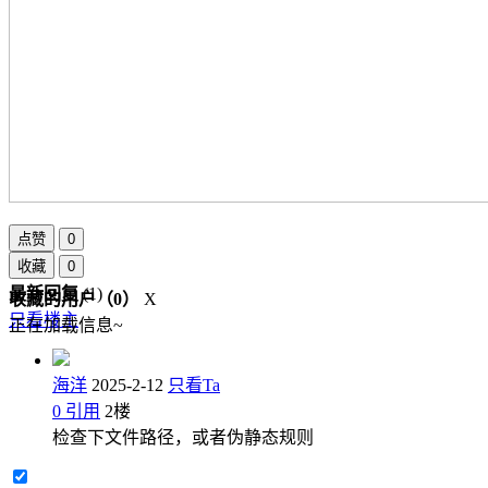
点赞
0
收藏
0
最新回复
(
1
)
收藏的用户（
0
）
X
只看楼主
正在加载信息~
海洋
2025-2-12
只看Ta
0
引用
2
楼
检查下文件路径，或者伪静态规则