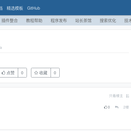
档
精选模板
GitHub
插件整合
教程帮助
程序发布
站长茶馆
搜索优化
技
a
点赞
0
收藏
0
只看楼主
0
2
楼