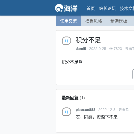
首页
站长论坛
技术文
使用交流
模板风格
精选模板
积分不足
2022-9-25
7823
只看T
dami5
积分不足啊
最新回复
(
1
)
2022-12-3
只看Ta
piaoxue888
哎，同感，资源下不来