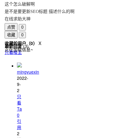
这个怎么破解啊
是不是要更新SEO标题 描述什么的啊
在线求助大神
点赞
0
收藏
0
收藏的用户（
0
）
X
最新回复
(
3
)
正在加载信息~
只看楼主
mingyuexin
2022-
9-
2
只
看
Ta
0
引
用
2