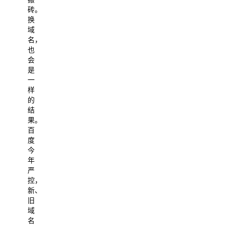
砖。
换
域
名，
也
会
是
一
样
的
结
果。
百
度
今
年
严
控，
新、
旧
域
名