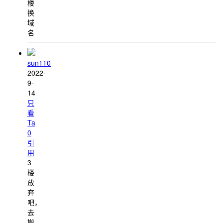
楼
换
域
名
sun110
2022-
9-
14
只
看
Ta
0
引
用
3
楼
放
弃
吧，
去
搬