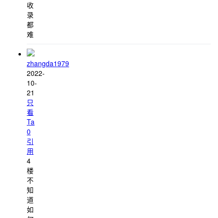
收
录
都
难
zhangda1979
2022-
10-
21
只
看
Ta
0
引
用
4
楼
不
知
道
如