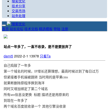
搜索优化
技术分享
交易市场
站务处理
搜索优化
首页
站长论坛
技术文档
精选模板
登陆
注册
站点一年多了，一直不收录，是不是要放弃了
dami5
2022-2-1
13978
只看Ta
自己捣鼓了一年多
第一个域名的时候，IP增长还算理想，最高时候达到了每日过万
但紧接着手机端被跳转 当时用的是苹果cms
就果断删除原程序换到海洋
同时又增加绑定了第二个域名
所有seo信息没更换 标题 描述还是用原来的
到现在一年多了
两个域名百度就收录一个 其他引擎没收录