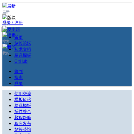
最新
登录 / 注册
版块
首页
搜索
站长论坛
技术文档
我的
精选模板
GitHub
签到
搜索
登录
使用交流
模板风格
精选模板
插件整合
教程帮助
程序发布
站长茶馆