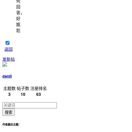
何
回
答，
好
尴
尬
返回
发新帖
dami5
主题数
帖子数
注册排名
3
10
63
搜索
作者最近主题：