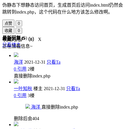
伪静态下想静态访问首页，生成首页后访问index.html仍然会
跳转到index.php，这个代码在什么地方该怎么修改啊。
点赞
0
收藏
0
最新回复
(
5
)
收藏的用户（
0
）
X
只看楼主
正在加载信息~
海洋
2021-12-31
只看Ta
0
引用
2
楼
直接删除index.php
一叶知秋
楼主
2021-12-31
只看Ta
0
引用
3
楼
海洋
直接删除index.php
删除后会404