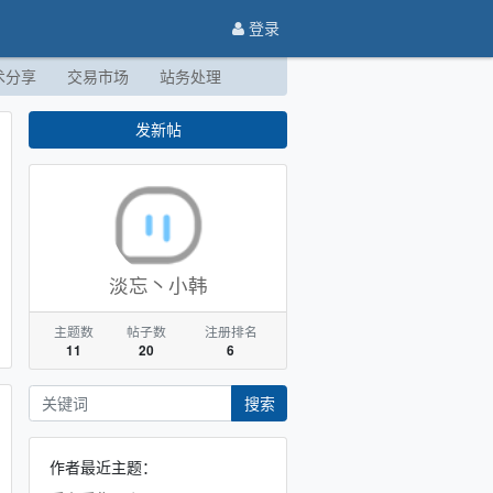
登录
术分享
交易市场
站务处理
发新帖
淡忘丶小韩
主题数
帖子数
注册排名
11
20
6
搜索
作者最近主题：