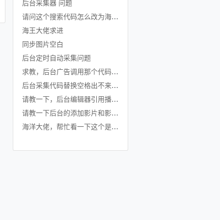
后台采集器 问题
请问这个搜索代码怎么改为海洋的搜索代码
海王大佬求进
同步图片空白
后台定时自动采集问题
求教，后台广告调用那个代码为什么会显示已阻止？
后台采集代码替换空格出不来有没有解决方法
请教一下，后台编辑器引用播放地址后，点保存就不显示了
请教一下后台的添加影片和影片管理里面的备注和发行年份的后面填写部分字数限制在哪里修改
海洋大佬，帮忙看一下这个是怎么了