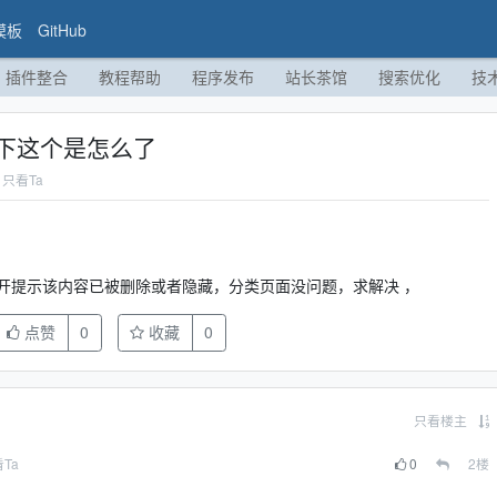
模板
GitHub
插件整合
教程帮助
程序发布
站长茶馆
搜索优化
技
下这个是怎么了
只看Ta
开提示该内容已被删除或者隐藏，分类页面没问题，求解决 ，
点赞
0
收藏
0
只看楼主
Ta
0
2
楼