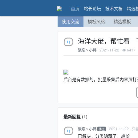
首页
站长论坛
技术文档
精选
使用交流
模板风格
精选模板
海洋大佬，帮忙看一
2021-11-22
6417
淡忘丶小韩
后台是有数据的，批量采集后内容页打
最新回复
(
1
)
2021-11-22
只看
淡忘丶小韩
楼主
已解决，分类隐藏了，尴尬