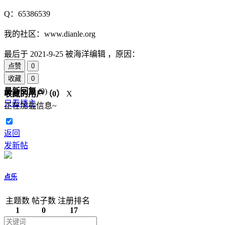
Q：65386539
我的社区：www.dianle.org
最后于
2021-9-25 被海洋编辑 ，原因：
点赞
0
收藏
0
最新回复
(
0
)
收藏的用户（
0
）
X
只看楼主
正在加载信息~
返回
发新帖
点乐
主题数
帖子数
注册排名
1
0
17