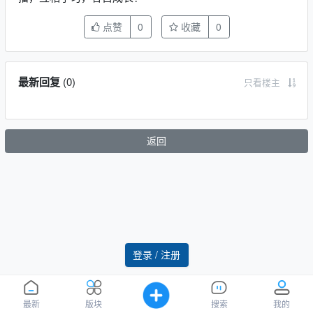
点赞
0
收藏
0
最新回复
(
0
)
只看楼主
返回
登录 / 注册
最新
版块
搜索
我的