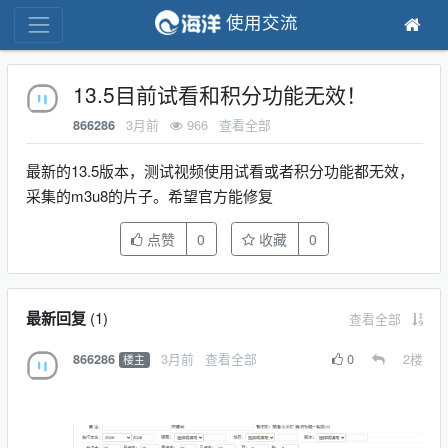
使用交流
13.5目前试看和积分功能无效！
3月前
966
查看全部
866286
最新的13.5版本，测试视频使用试看或者积分功能都无效，
采集的m3u8的片子。希望官方能修复
点赞
0
收藏
0
最新回复
(
1
)
查看全部
3月前
查看全部
0
2
楼
866286
楼主