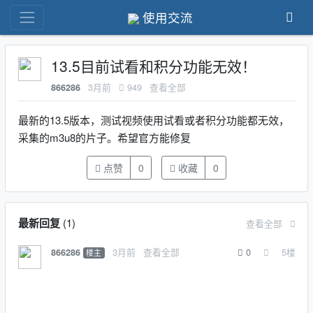
使用交流
13.5目前试看和积分功能无效！
3月前
949
查看全部
866286
最新的13.5版本，测试视频使用试看或者积分功能都无效，
采集的m3u8的片子。希望官方能修复
点赞
0
收藏
0
最新回复
(
1
)
查看全部
3月前
查看全部
0
5
楼
866286
楼主