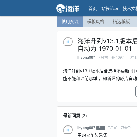
首页
站长论坛
技术文
使用交流
模板风格
精选模板
海洋升到v13.1版
自动为 1970-01-01
7月前
1697
只看T
lhyong987
海洋升到v13.1版本后台选择不更新时
能不能和以前那样 ，如新增的影片自
最新回复
(
2
)
7月前
只看Ta
lhyong987
楼主
用的火车头采集