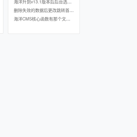
海洋升到v13.1版本后后台选择不更新时间后，如有新增数据后 时间自动为 1970-01-01
删除失效的数据后更改跳转首页时间
海洋CMS核心函数有那个文件我要引用一个PHP