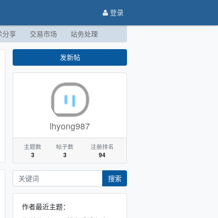
登录
术分享
交易市场
站务处理
发新帖
lhyong987
主题数
帖子数
注册排名
3
3
94
搜索
作者最近主题：