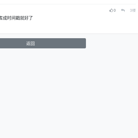
0
3
楼
入库成时间戳就好了
返回