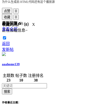
为什么生成后 HTML代码还有这个播放源
点赞
0
收藏
0
最新回复
(
0
)
收藏的用户（
0
）
X
查看全部
正在加载信息~
返回
发新帖
aaahome139
主题数
帖子数
注册排名
23
10
38
搜索
作者最近主题：