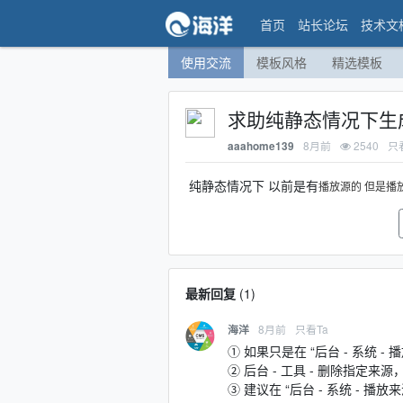
首页
站长论坛
技术文
使用交流
模板风格
精选模板
求助纯静态情况下生
8月前
2540
只
aaahome139
纯静态情况下 以前是有
播放源的 但是播
最新回复
(
1
)
8月前
只看Ta
海洋
① 如果只是在 “后台 - 系统
② 后台 - 工具 - 删除指定
③ 建议在 “后台 - 系统 -