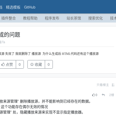
档
精选模板
GitHub
插件整合
教程帮助
程序发布
站长茶馆
搜索优化
技
成的问题
看Ta
放源 失效了 我就删除了 播放源 为什么生成后 HTML代码还有这个播放源
点赞
0
收藏
0
只看楼主
0
2
楼
 - 播放来源管理” 删除播放源，并不能影响到已经存在的数据。
来源，这个功能存在偶尔无效的情况
 播放来源管理” 处，隐藏播放来源来实现不显示指定播放器。