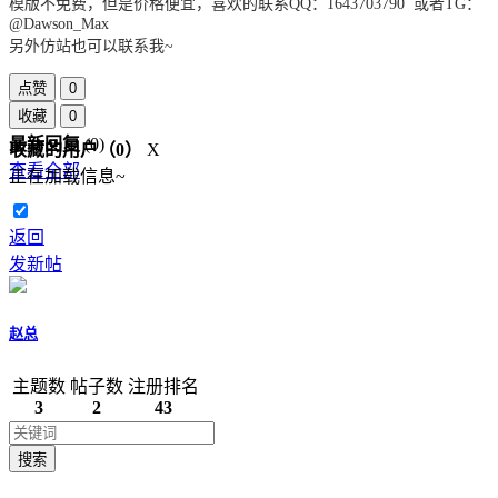
模版不免费，但是价格便宜，喜欢的联系QQ：1643703790 或者TG：
@Dawson_Max
另外仿站也可以联系我~
点赞
0
收藏
0
最新回复
(
0
)
收藏的用户（
0
）
X
查看全部
正在加载信息~
返回
发新帖
赵总
主题数
帖子数
注册排名
3
2
43
搜索