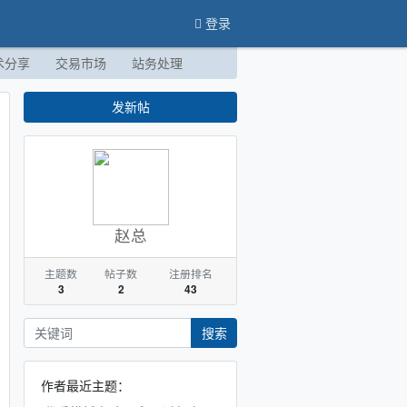
登录
术分享
交易市场
站务处理
发新帖
赵总
主题数
帖子数
注册排名
3
2
43
搜索
作者最近主题：