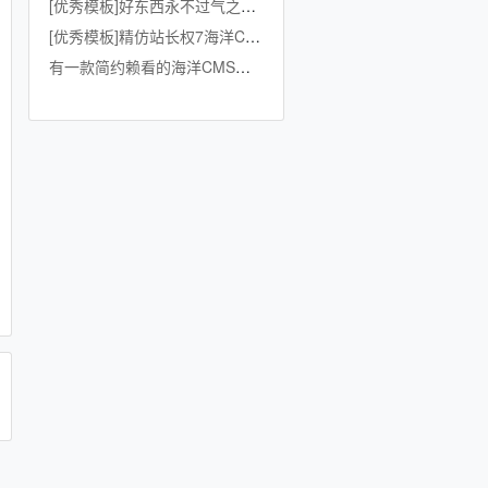
[优秀模板]好东西永不过气之优雅自适应模板
[优秀模板]精仿站长权7海洋CMS自适应模版
有一款简约赖看的海洋CMS影视站模板