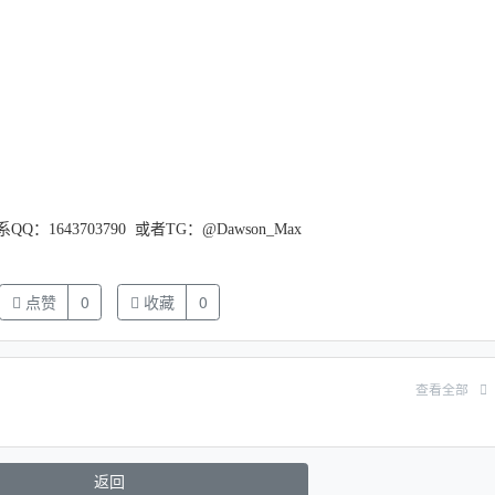
643703790 或者TG：@Dawson_Max
点赞
0
收藏
0
查看全部
返回