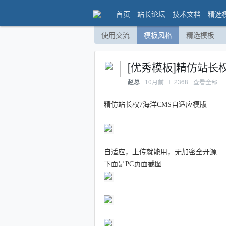
首页
站长论坛
技术文档
精选
使用交流
模板风格
精选模板
[优秀模板]精仿站长
10月前
2368
查看全部
赵总
精仿站长权7海洋CMS自适应模版
自适应，上传就能用，无加密全开源
下面是PC页面截图