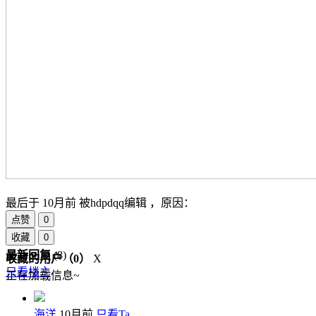
最后于
10月前 被hdpdqq编辑 ，原因：
点赞
0
收藏
0
最新回复
(
8
)
收藏的用户（
0
）
X
只看楼主
正在加载信息~
海洋
10月前
只看Ta