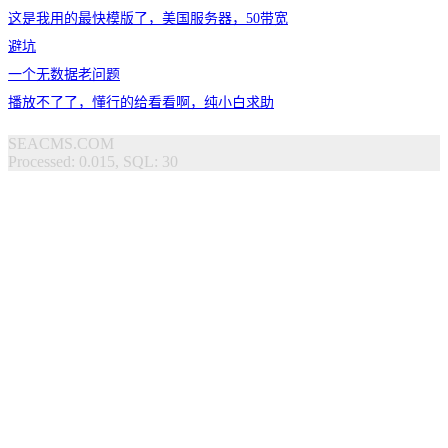
这是我用的最快模版了，美国服务器，50带宽
避坑
一个无数据老问题
播放不了了，懂行的给看看啊，纯小白求助
SEACMS.COM
Processed: 0.015, SQL: 30