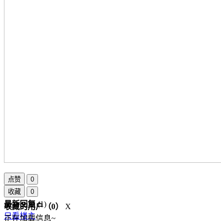
点赞
0
收藏
0
最新回复
(
1
)
收藏的用户（
0
）
X
只看楼主
正在加载信息~