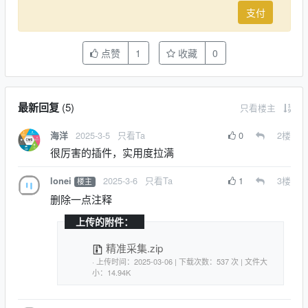
支付
点赞
1
收藏
0
最新回复
(
5
)
只看楼主
2025-3-5
只看Ta
0
2
楼
海洋
很厉害的插件，实用度拉满
2025-3-6
只看Ta
1
3
楼
lonei
楼主
删除一点注释
上传的附件：
精准采集.zip
· 上传时间：2025-03-06 | 下载次数：537 次 | 文件大
小：14.94K