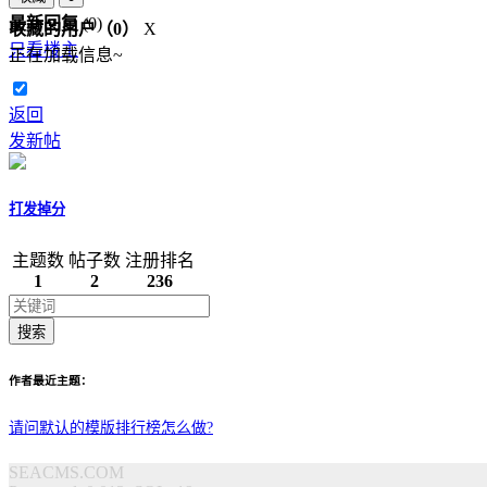
最新回复
(
0
)
收藏的用户（
0
）
X
只看楼主
正在加载信息~
返回
发新帖
打发掉分
主题数
帖子数
注册排名
1
2
236
搜索
作者最近主题：
请问默认的模版排行榜怎么做?
SEACMS.COM