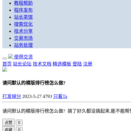
教程帮助
程序发布
站长茶馆
搜索优化
技术分享
交易市场
站务处理
使用交流
首页
站长论坛
技术文档
精选模板
登陆
注册
请问默认的模版排行榜怎么做?
打发掉分
2023-5-27
4793
只看Ta
请问默认的模版排行榜怎么做? 搞了好久都没搞起来,能不能帮
点赞
0
收藏
0