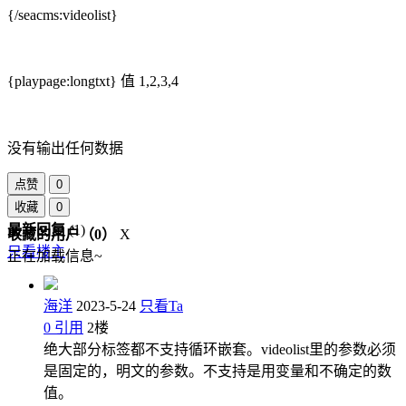
{/seacms:videolist}
{playpage:longtxt} 值 1,2,3,4
没有输出任何数据
点赞
0
收藏
0
最新回复
(
1
)
收藏的用户（
0
）
X
只看楼主
正在加载信息~
海洋
2023-5-24
只看Ta
0
引用
2
楼
绝大部分标签都不支持循环嵌套。videolist里的参数必须
是固定的，明文的参数。不支持是用变量和不确定的数
值。