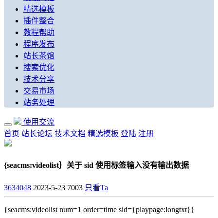
精选模板
插件整合
教程帮助
程序发布
站长茶馆
搜索优化
技术分享
交易市场
站务处理
使用交流
首页
站长论坛
技术文档
精选模板
登陆
注册
{seacms:videolist｝关于 sid 使用标签输入没有输出数据
3634048
2023-5-23
7003
只看Ta
{seacms:videolist num=1 order=time sid={playpage:longtxt}}