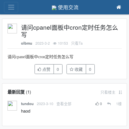
使用交流
请问cpanel面板中cron定时任务怎么
写
2023-3-2
10153
只看Ta
olbmu
请问cpanel面板中cron定时任务怎么写
点赞
0
收藏
0
最新回复
(
1
)
只看楼主
2023-3-10
查看全部
0
1
楼
tundou
haod