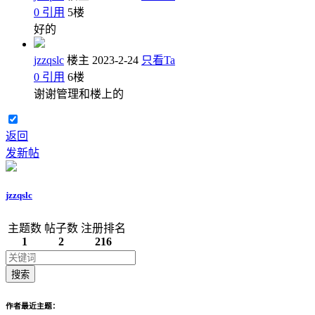
0
引用
5
楼
好的
jzzqslc
楼主
2023-2-24
只看Ta
0
引用
6
楼
谢谢管理和楼上的
返回
发新帖
jzzqslc
主题数
帖子数
注册排名
1
2
216
搜索
作者最近主题：