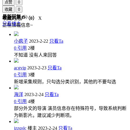
点赞
0
收藏
0
最新回复
(
5
)
收藏的用户（
0
）
X
只看楼主
正在加载信息~
小疯子
2023-2-22
只看Ta
0
引用
2
楼
不知道 没有人来回答
acgvip
2023-2-23
只看Ta
0
引用
3
楼
新增采集规则，只勾选分类识别，其他的不要勾选
海洋
2023-2-24
只看Ta
0
引用
4
楼
部分外文的导演 演员信息存在特殊符号，导致系统判断
为新影片。建议减少判断项。
jzzqslc
楼主
2023-2-24
只看Ta