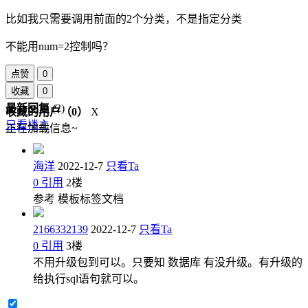
比如我只需要调用前面的2个分类，不是指定分类
不能用num=2控制吗？
点赞
0
收藏
0
最新回复
(
2
)
收藏的用户（
0
）
X
只看楼主
正在加载信息~
海洋
2022-12-7
只看Ta
0
引用
2
楼
参考 模板标签文档
2166332139
2022-12-7
只看Ta
0
引用
3
楼
不用升级包到可以。只要知 数据库 有没升级。有升级的
给执行sql语句就可以。