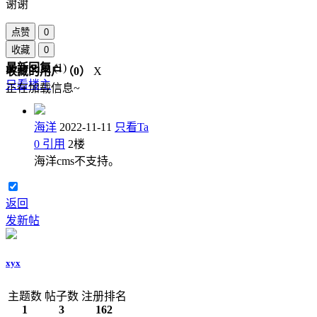
谢谢
点赞
0
收藏
0
最新回复
(
1
)
收藏的用户（
0
）
X
只看楼主
正在加载信息~
海洋
2022-11-11
只看Ta
0
引用
2
楼
海洋cms不支持。
返回
发新帖
xyx
主题数
帖子数
注册排名
1
3
162