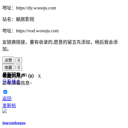
地址：https://dy.woooju.com
站名：蜗居影院
地址：https://vod.woooju.com
友链换链接，要有收录的,愿意的留言先添加，稍后我会添
加。
点赞
0
收藏
0
最新回复
(
0
)
收藏的用户（
0
）
X
只看楼主
正在加载信息~
返回
发新帖
jingxindongpo