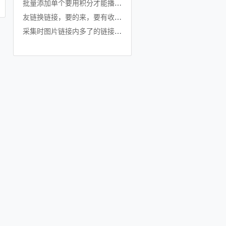
批量添加单个要用积分才能播放怎么设置？
友链换链接，要的来，要有收录的
采集时图片链接内多了的链接要批量删除怎么弄呀