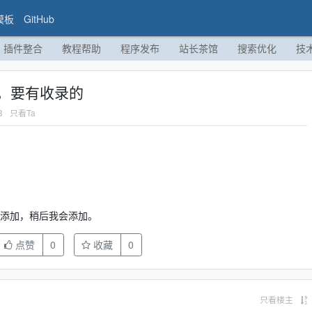
模板
GitHub
插件整合
教程帮助
程序发布
站长茶馆
搜索优化
技
，要有收录的
8
只看Ta
先添加，稍后我会添加。
点赞
0
收藏
0
只看楼主