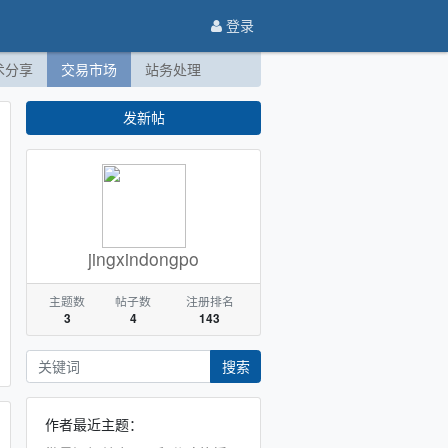
登录
术分享
交易市场
站务处理
发新帖
jingxindongpo
主题数
帖子数
注册排名
3
4
143
搜索
作者最近主题：