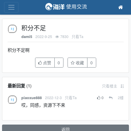
使用交流
积分不足
2022-9-25
7830
只看Ta
dami5
积分不足啊
点赞
0
收藏
0
最新回复
(
1
)
只看楼主
2022-12-3
只看Ta
0
2
楼
piaoxue888
哎，同感，资源下不来
返回