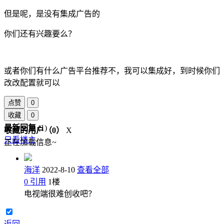
但是呢，是没有集成广告的
你们还有兴趣要么？
或者你们有什么广告平台推荐不，我可以集成好，到时候你们
改改配置就可以
点赞
0
收藏
0
最新回复
(
1
)
收藏的用户（
0
）
X
只看楼主
正在加载信息~
海洋
2022-8-10
查看全部
0
引用
1
楼
电视端很难创收吧？
返回