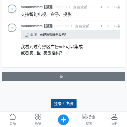
2022-8-9
查看全部
0
2
楼
mmmmmmm
楼主
支持智能电视、盒子、投影
2022-8-10
查看全部
0
3
楼
mmmmmmm
楼主
海洋
电视端很难创收吧？
我看到过有野区广告sdk可以集成
或者卖U盘 卖激活码？
返回
登录 / 注册
搜索
最新
版块
我的