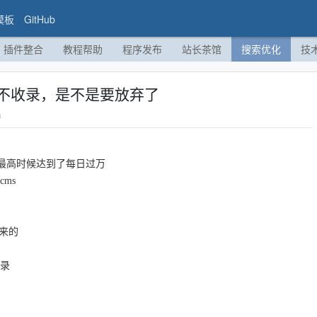
模板
GitHub
插件整合
教程帮助
程序发布
站长茶馆
搜索优化
技
不收录，是不是要放弃了
a
，最高时候达到了每日过万
ms
原来的
收录