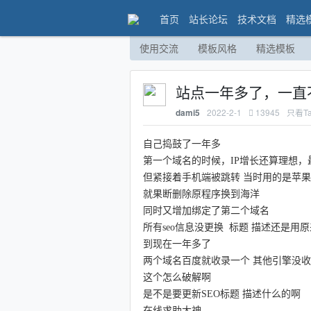
首页
站长论坛
技术文档
精选
使用交流
模板风格
精选模板
站点一年多了，一直
2022-2-1
13945
只看T
dami5
自己捣鼓了一年多
第一个域名的时候，IP增长还算理想
但紧接着手机端被跳转 当时用的是苹果c
就果断删除原程序换到海洋
同时又增加绑定了第二个域名
所有seo信息没更换 标题 描述还是用
到现在一年多了
两个域名百度就收录一个 其他引擎没
这个怎么破解啊
是不是要更新SEO标题 描述什么的啊
在线求助大神