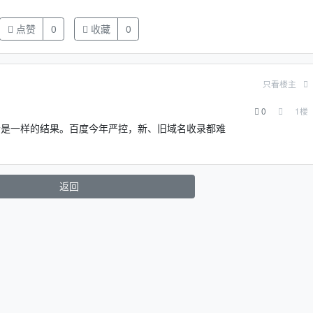
点赞
0
收藏
0
只看楼主
0
1
楼
会是一样的结果。百度今年严控，新、旧域名收录都难
返回