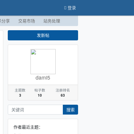
登录
术分享
交易市场
站务处理
发新帖
dami5
主题数
帖子数
注册排名
3
10
63
搜索
作者最近主题：