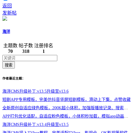
返回
发新帖
海洋
主题数
帖子数
注册排名
70
318
1
搜索
作者最近主题：
海洋CMS升级补丁:v13.5升级至v13.6
短剧APP专用模板，完美仿抖音竖屏短剧模板，滑动上下集，点赞收藏
全新原创自适应绿色模板，200K超小体积，加强版播放记录、搜索历史模块
APP打包优化适配，自适应粉色模板，小体积秒加载，模拟app动画效果，适合X
海洋CMS升级补丁:v13.4升级至v13.5
海洋CMS接入TVbox教程，完美适配TVbox，影视仓，OK影视等软件