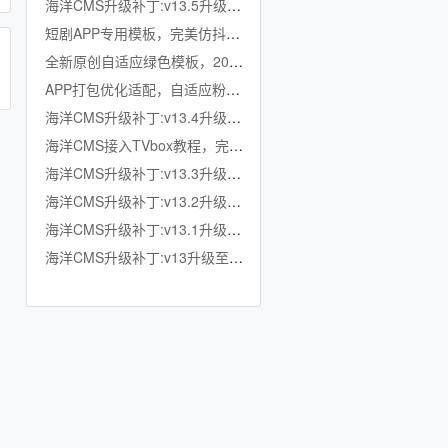
海洋CMS升级补丁:v13.5升级至v13.6
短剧APP专用模板，完美仿抖音竖屏短剧模板，滑动上下集，点赞收藏
全新原创自适应绿色模板，200K超小体积，加强版播放记录、搜索历史模块
APP打包优化适配，自适应粉色模板，小体积秒加载，模拟app动画效果，适合X
海洋CMS升级补丁:v13.4升级至v13.5
海洋CMS接入TVbox教程，完美适配TVbox，影视仓，OK影视等软件
海洋CMS升级补丁:v13.3升级至v13.4
海洋CMS升级补丁:v13.2升级至v13.3
海洋CMS升级补丁:v13.1升级至v13.2
海洋CMS升级补丁:v13升级至v13.1