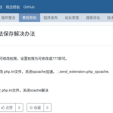
档
精选模板
GitHub
插件整合
教程帮助
程序发布
站长茶馆
搜索优化
技
无法保存解决办法
文件没有可修改权限，设置权限为可修改或777即可。
.ini文件，关闭opcache加速。 ; zend_extension=php_opcache.
hp.ini文件，关闭xcache解决
点赞
0
收藏
0