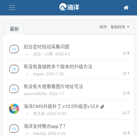
排序：
发帖时间
最新
后台定时自动采集问题
←
淡忘丶小韩
2022-8-2
5
有没有直接跨多个版本的升级方法
←
acgvip
2022-7-22
1
有没有大佬看看图片地址写法
xiaomo9528a
2022-7-7
0
海洋CMS升级补丁:v12.5升级至v12.6
←
黑名单
2022-10-23
7
海洋支持整合app了？
←
hdpdqq
2022-6-23
3