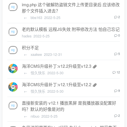
img.php 这个破解防盗链文件上传更目录后 应该修改
那个文件插入进去？
←
bbs163
2022-5-25
2
老的默认模板 远程JS失效 附带修改方法 怕自己忘记
hades
2022-5-25
0
积分不足
←
xaakee
2023-12-31
5
海洋CMS升级补丁:v12.2升级至v12.3
←
恒久快乐
2022-5-30
12
海洋CMS升级补丁:v12.1升级至v12.2
←
恒久快乐
2022-5-30
9
直接新安装的 v12.1 播放黑屏 是我播放器没配置好
吗？默认的好像是对的
←
nibuo
2022-5-25
2