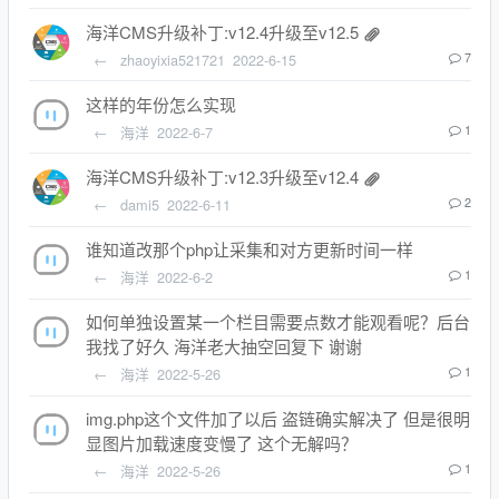
海洋CMS升级补丁:v12.4升级至v12.5
←
zhaoyixia521721
2022-6-15
7
这样的年份怎么实现
←
海洋
2022-6-7
1
海洋CMS升级补丁:v12.3升级至v12.4
←
dami5
2022-6-11
2
谁知道改那个php让采集和对方更新时间一样
←
海洋
2022-6-2
1
如何单独设置某一个栏目需要点数才能观看呢？后台
我找了好久 海洋老大抽空回复下 谢谢
←
海洋
2022-5-26
1
img.php这个文件加了以后 盗链确实解决了 但是很明
显图片加载速度变慢了 这个无解吗？
←
海洋
2022-5-26
1