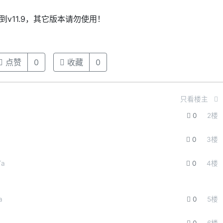
到v11.9，其它版本请勿使用！
点赞
0
收藏
0
只看楼主
0
2
楼
0
3
楼
a
0
4
楼
a
0
5
楼