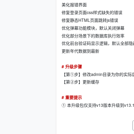
美化报错界面
修复登录页面css样式缺失的错误
修复静态HTML页面跳转js错误
优化弹幕功能模块，默认关闭弹幕
优化部分场景下的数据库执行效率
优化前台验证码显示逻辑，默认全部隐
更新年代数据到最新
# 升级步骤
【第①步】修改admin目录为你的实
【第②步】更新缓存
# 重要提示
① 本升级包仅支持v13版本升级到v13