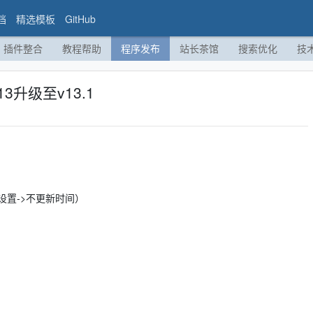
档
精选模板
GitHub
插件整合
教程帮助
程序发布
站长茶馆
搜索优化
技
3升级至v13.1
置->不更新时间）