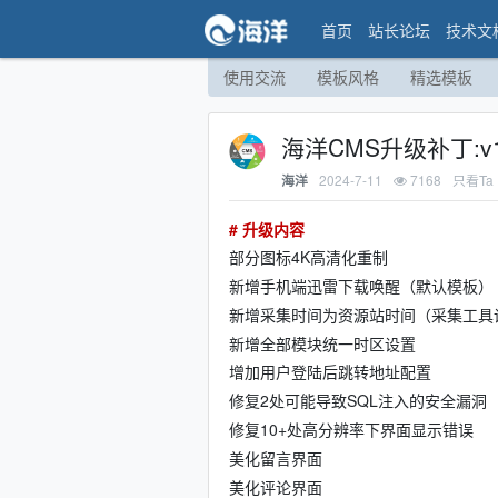
首页
站长论坛
技术文
使用交流
模板风格
精选模板
海洋CMS升级补丁:v1
2024-7-11
7168
只看Ta
海洋
# 升级内容
部分图标4K高清化重制
新增手机端迅雷下载唤醒（默认模板）
新增采集时间为资源站时间（采集工具设
新增全部模块统一时区设置
增加用户登陆后跳转地址配置
修复2处可能导致SQL注入的安全漏洞
修复10+处高分辨率下界面显示错误
美化留言界面
美化评论界面