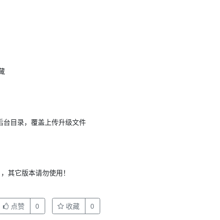
藏
际后台目录，覆盖上传升级文件
.1，其它版本请勿使用！
点赞
0
收藏
0