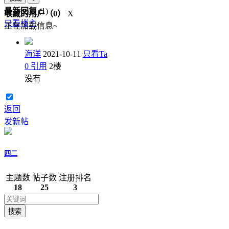
最新回复
(
1
)
收藏的用户（
0
）
X
只看楼主
正在加载信息~
海洋
2021-10-11
只看Ta
0
引用
2
楼
没有
返回
发新帖
四二
主题数
帖子数
注册排名
18
25
3
搜索