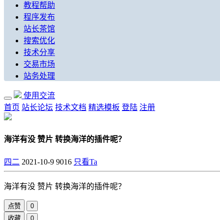
教程帮助
程序发布
站长茶馆
搜索优化
技术分享
交易市场
站务处理
使用交流
首页
站长论坛
技术文档
精选模板
登陆
注册
海洋有没 赞片 转换海洋的插件呢？
四二
2021-10-9
9016
只看Ta
海洋有没 赞片 转换海洋的插件呢？
点赞
0
收藏
0