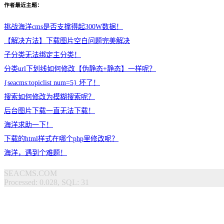
作者最近主题：
挑战海洋cms是否支撑得起300W数据！
【解决方法】下载图片空白问题完美解决
子分类无法绑定主分类！
分类url下划线如何修改【伪静态+静态】一样呢？
{seacms:topiclist num=5} 坏了！
搜索如何修改为模糊搜索呢？
后台图片下载一直无法下载！
海洋求助一下！
下载的html样式在哪个php里修改呢？
海洋，遇到个难题！
SEACMS.COM
Processed: 0.028, SQL: 31