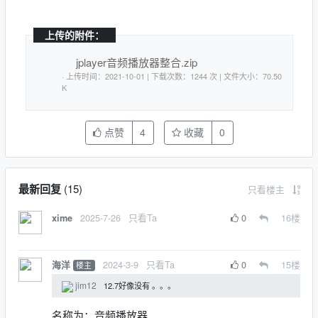
上传的附件：
jplayer音频播放器整合.zip
· 上传时间：2021-10-01 | 下载次数：1244 次 | 文件大小：70.50
K
点赞
4
收藏
0
最新回复
(
15
)
只看楼主
2025-7-26
只看Ta
0
16
楼
xime
2024-3-9
只看Ta
0
15
楼
海洋
楼主
jim12
12.7好像没有 。。。
名称为：音频播放器